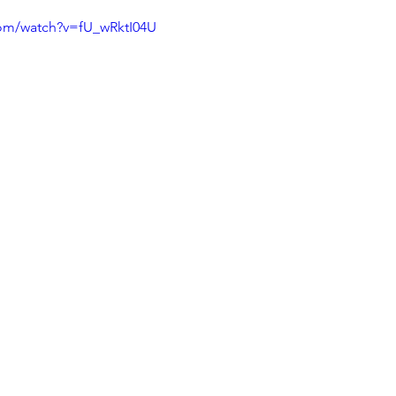
com/watch?v=fU_wRktI04U