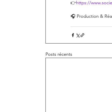
👉
https://
www.socie
🎧 Production & Réa
Posts récents