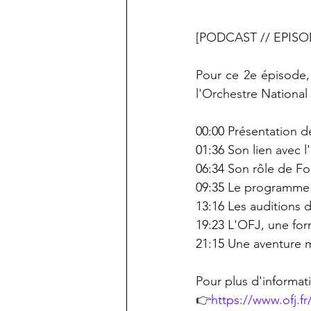
[PODCAST // EPISODE
Pour ce 2e épisode, 
l'Orchestre National
00:00
 Présentation d
01:36
 Son lien avec 
06:34
 Son rôle de Fo
09:35
 Le programme d
13:16
 Les auditions 
19:23
 L'OFJ, une for
21:15
 Une aventure 
Pour plus d'informati
👉
https://
www.ofj.fr