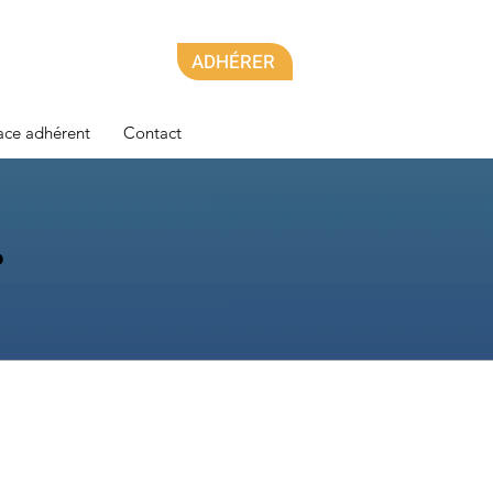
ADHÉRER
ace adhérent
Contact
r