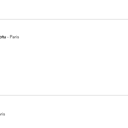
ptu
- Paris
ris