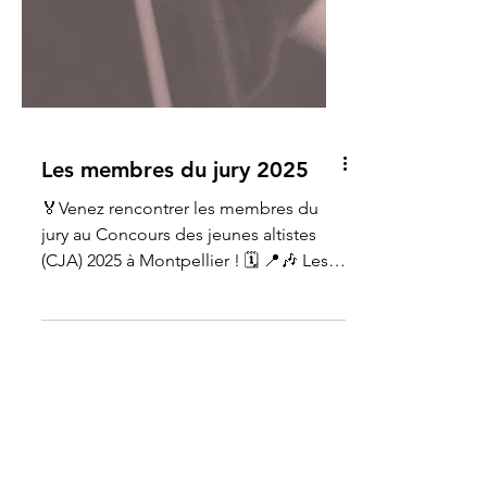
Les membres du jury 2025
🏅Venez rencontrer les membres du
jury au Concours des jeunes altistes
(CJA) 2025 à Montpellier ! 🗓️ 📍🎶 Les
membres du jury se produiront en
concert le Vendredi 28 Novembre à 19h
(Auditorium du Conservatoire, entrée
libre) ✨ Noémie Auriau-Gauguier ✨
Vinciane Béranger ✨ Jean-Baptiste
Brunier ✨ Marina Capstick ✨ Antoine