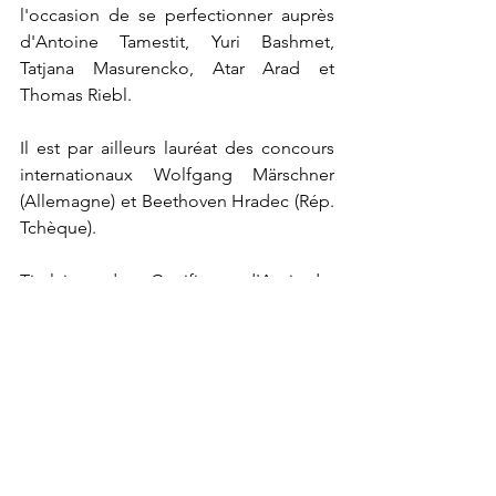
l'occasion de se perfectionner auprès 
d'Antoine Tamestit, Yuri Bashmet, 
Tatjana Masurencko, Atar Arad et 
Thomas Riebl.
Il est par ailleurs lauréat des concours 
internationaux Wolfgang Märschner 
(Allemagne) et Beethoven Hradec (Rép. 
Tchèque).
Titulaire du Certificat d'Aptitude, 
Emmanuel François enseigne l'alto au 
CNSMD de Paris, au Conservatoire de 
Bordeaux et au Pôle 
d'Enseignement Supérieur Musique et 
Danse (PESMD) de Bordeaux Nouvelle-
Aquitaine.