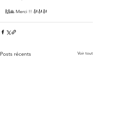
🙌🙏 Merci !! 🎻🎻🎻
Voir tout
Posts récents