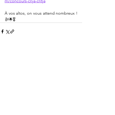
m/concours-cnja-cntja
À vos altos, on vous attend nombreux ! 
🎻🌟🎖️
Voir tout
Posts récents